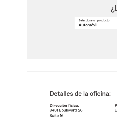
¿
Seleccione un producto
Selec
un
nomb
de
produ
del
menú
despl
Detalles de la oficina:
Dirección física:
P
8401 Boulevard 26
E
Suite 16