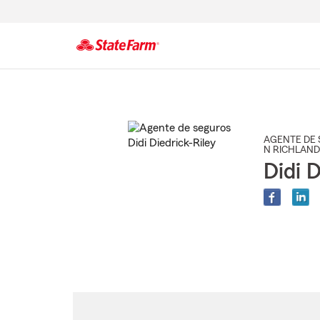
Comienzo
del
contenido
principal
AGENTE DE 
N RICHLAND
Didi D