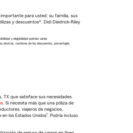
importante para usted: su familia, sus
izas y descuentos*, Didi Diedrick-Riley
ilidad y elegibilidad podrían variar.
Los ahorros, nombres de los descuentos, porcentajes,
s, TX que satisface sus necesidades.
os
. Si necesita más que una póliza de
ductores, viajeros de negocios,
1
e en los Estados Unidos
. Podría incluso
ización de seguro de carros en línea.