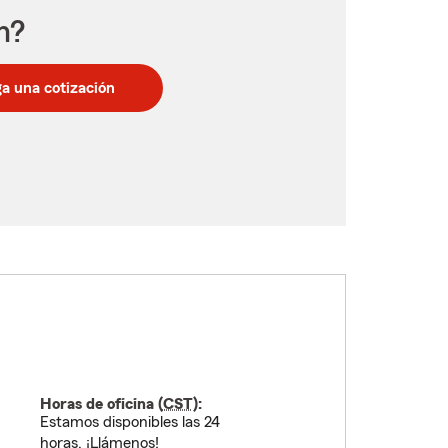
n?
a una cotización
Horas de oficina (
CST
):
Estamos disponibles las 24
horas. ¡Llámenos!