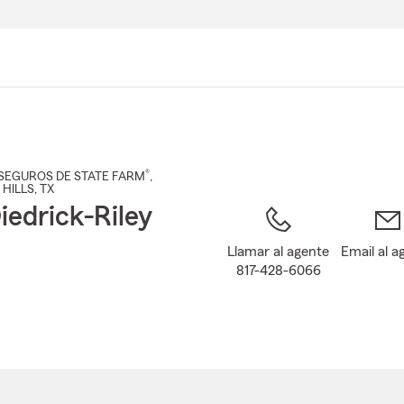
Pasar
al
contenido
principal
®
SEGUROS DE STATE FARM
,
 HILLS
, TX
iedrick-Riley
Llamar al agente
Email al a
817-428-6066