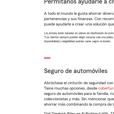
Permítanos ayudarle a cr
A todo el mundo le gusta ahorrar dinero
pertenencias y sus finanzas. Con recom
puede ayudarle a crear una solución qu
Los precios están basados en planes de clasificación de primas
*Los clientes siempre pueden elegir comprar solo una póliza
disponibilidad y elegibilidad podrían variar según el estado.
Seguro de automóviles
Abróchese el cinturón de seguridad co
Tiene muchas opciones, desde
cobertur
seguro de automóviles para la familia, 
coleccionistas y más. Sin mencionar qu
ahorrar más combinando la compra de las
Didi Diedrick-Riley en N Richland Hills