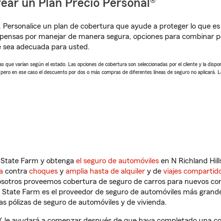
ear un Plan Precio Personal®
. Personalice un plan de cobertura que ayude a proteger lo que es 
pensas por manejar de manera segura, opciones para combinar pól
e sea adecuada para usted.
 que varían según el estado. Las opciones de cobertura son seleccionadas por el cliente y la disponib
, pero en ese caso el descuento por dos o más compras de diferentes líneas de seguro no aplicará. 
n State Farm y obtenga
el seguro de automóviles
en N Richland Hill
a
contra
choques
y
amplia hasta de alquiler
y de
viajes compartid
nosotros proveemos cobertura de seguro de carros para nuevos con
e State Farm es el proveedor de seguro de automóviles más grand
 pólizas de seguro de automóviles y de vivienda.
, TX le ayudará a comenzar después de que haya completado una cot