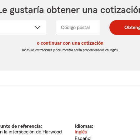
Le gustaría obtener una cotizació
cione
Código postal
Ingresa
Ingresa
Obteng
_____
un
un
re
código
código
cto
o continuar con una cotización
postal
postal
de
de
Todas las cotizaciones y documentos serán proporcionados en inglés.
egable
5
5
dígitos
dígitos
unto de referencia:
Idiomas:
n la intersección de Harwood
Inglés
Español